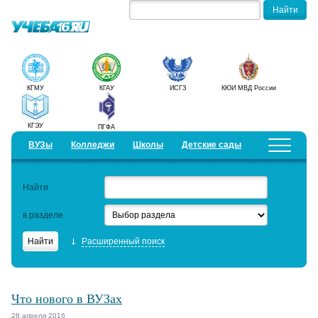
КГМУ
КГАУ
ИСГЗ
КЮИ МВД России
КГЭУ
ПГФА
ВУЗы
Колледжи
Школы
Детские сады
Детские лагеря
Курсы
Найти
Добавить уч. заведение
Предложить новость
в разделе
Рейтинги
Расширенный поиск
ЕГЭ
Семинары
Что нового в ВУЗах
Актуальные статьи
28 апреля 2016