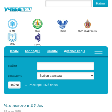
КГМУ
КГАУ
ИСГЗ
КЮИ МВД России
КГЭУ
ПГФА
ВУЗы
Колледжи
Школы
Детские сады
Детские лагеря
Курсы
Найти
Добавить уч. заведение
Предложить новость
в разделе
Рейтинги
Расширенный поиск
ЕГЭ
Семинары
Что нового в ВУЗах
Актуальные статьи
23 июля 2018